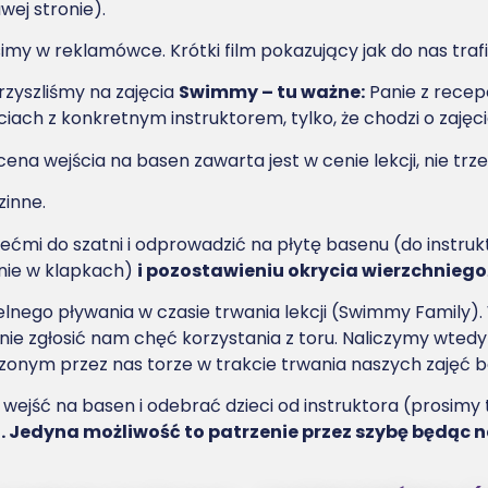
wej stronie).
my w reklamówce. Krótki film pokazujący jak do nas tra
rzyszliśmy na zajęcia
Swimmy – tu ważne:
Panie z recepc
ciach z konkretnym instruktorem, tylko, że chodzi o zaję
na wejścia na basen zawarta jest w cenie lekcji, nie trz
zinne.
ćmi do szatni i odprowadzić na płytę basenu (do instruk
nie w klapkach)
i pozostawieniu okrycia wierzchniego
ego pływania w czasie trwania lekcji (Swimmy Family). 
nie zgłosić nam chęć korzystania z toru. Naliczymy wtedy 
nym przez nas torze w trakcie trwania naszych zajęć bez
 wejść na basen i odebrać dzieci od instruktora (prosimy
. Jedyna możliwość to patrzenie przez szybę będąc 