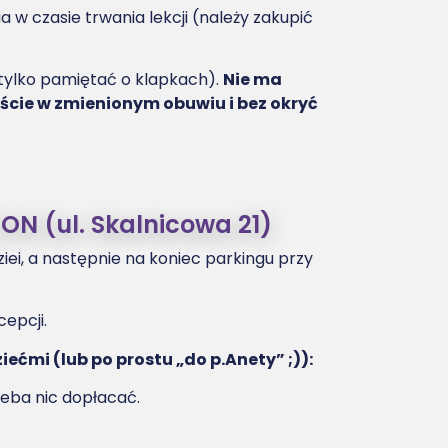
w czasie trwania lekcji (należy zakupić
 tylko pamiętać o klapkach).
Nie ma
ście w zmienionym obuwiu i bez okryć
ON (ul. Skalnicowa 21)
iei, a następnie na koniec parkingu przy
epcji.
ećmi (lub po prostu „do p.Anety” ;)):
zeba nic dopłacać.