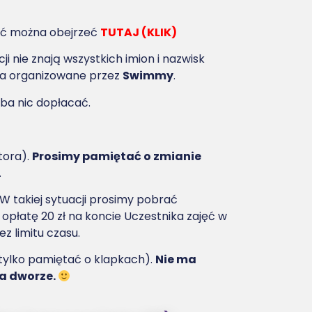
fić można obejrzeć
TUTAJ (KLIK)
ji nie znają wszystkich imion i nazwisk
cia organizowane przez
Swimmy
.
eba nic dopłacać.
tora).
Prosimy pamiętać o zmianie
.
W takiej sytuacji prosimy pobrać
opłatę 20 zł na koncie Uczestnika zajęć w
 limitu czasu.
 tylko pamiętać o klapkach).
Nie ma
na dworze.