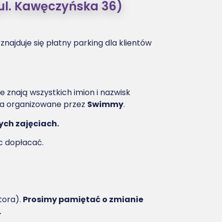
ul. Kawęczyńska 36)
najduje się płatny parking dla klientów
ie znają wszystkich imion i nazwisk
cia organizowane przez
Swimmy
.
ych zajęciach.
ic dopłacać.
tora).
Prosimy pamiętać o zmianie
.