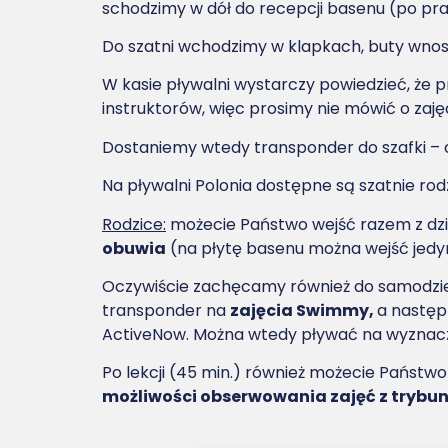
schodzimy w dół do recepcji basenu (po pra
Do szatni wchodzimy w klapkach, buty wnosi
W kasie pływalni wystarczy powiedzieć, że p
instruktorów, więc prosimy nie mówić o zaję
Dostaniemy wtedy transponder do szafki – ce
Na pływalni Polonia dostępne są szatnie rod
Rodzice:
możecie Państwo wejść razem z dzie
obuwia
(na płytę basenu można wejść jedy
Oczywiście zachęcamy również do samodzieln
transponder na
zajęcia Swimmy,
a następ
ActiveNow. Można wtedy pływać na wyznaczo
Po lekcji (45 min.) również możecie Państwo
możliwości obserwowania zajęć z trybun