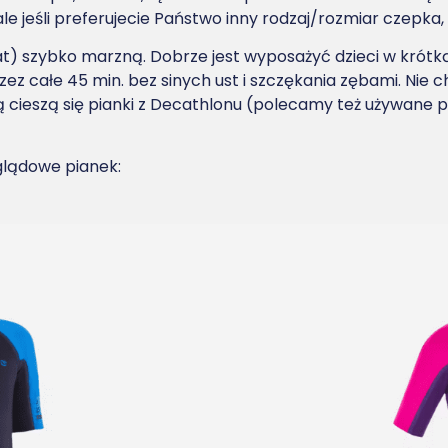
 jeśli preferujecie Państwo inny rodzaj/rozmiar czepka, 
lat) szybko marzną. Dobrze jest wyposażyć dzieci w krót
zez całe 45 min. bez sinych ust i szczękania zębami. Nie 
ią cieszą się pianki z Decathlonu (polecamy też używane p
glądowe pianek: