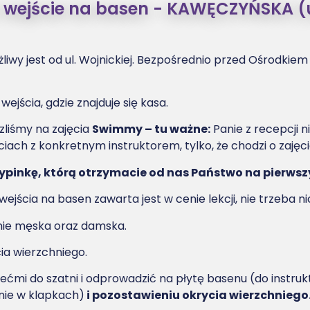
 i wejście na basen - KAWĘCZYŃSKA (
wy jest od ul. Wojnickiej. Bezpośrednio przed Ośrodkiem z
jścia, gdzie znajduje się kasa.
zliśmy na zajęcia
Swimmy – tu ważne:
Panie z recepcji n
ciach z konkretnym instruktorem, tylko, że chodzi o zaję
pinkę, którą otrzymacie od nas Państwo na pierwsz
ejścia na basen zawarta jest w cenie lekcji, nie trzeba n
nie męska oraz damska.
ia wierzchniego.
ćmi do szatni i odprowadzić na płytę basenu (do instruk
nie w klapkach)
i pozostawieniu okrycia wierzchniego