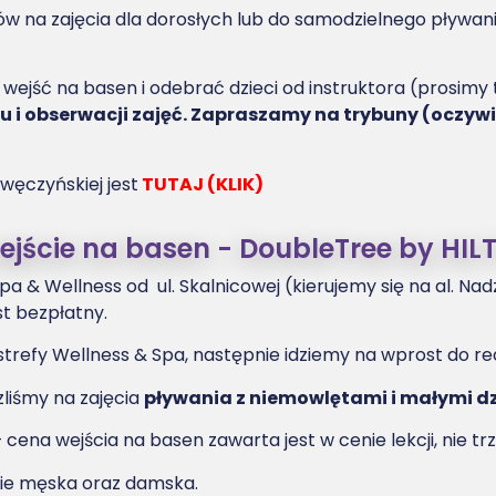
na zajęcia dla dorosłych lub do samodzielnego pływania 
 wejść na basen i odebrać dzieci od instruktora (prosimy
u i obserwacji zajęć. Zapraszamy na trybuny (oczywi
węczyńskiej jest
TUTAJ (KLIK)
wejście na basen - DoubleTree by HILT
a & Wellness od ul. Skalnicowej (kierujemy się na al. Nadz
t bezpłatny.
refy Wellness & Spa, następnie idziemy na wprost do rec
zliśmy na zajęcia
pływania z niemowlętami i małymi dzi
ena wejścia na basen zawarta jest w cenie lekcji, nie tr
nie męska oraz damska.