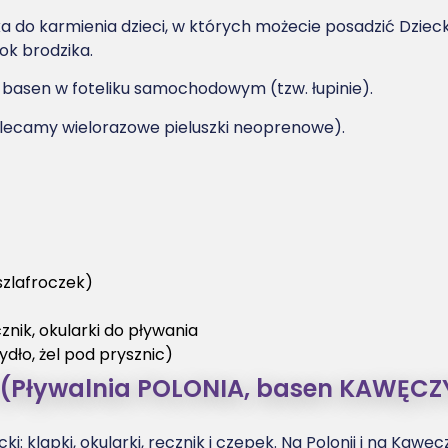
do karmienia dzieci, w których możecie posadzić Dziecko,
ok brodzika.
na basen w foteliku samochodowym (tzw. łupinie).
polecamy wielorazowe pieluszki neoprenowe).
 szlafroczek)
cznik, okularki do pływania
ydło, żel pod prysznic)
 (Pływalnia POLONIA, basen KAWĘC
: klapki, okularki, ręcznik i czepek. Na Polonii i na Kaw